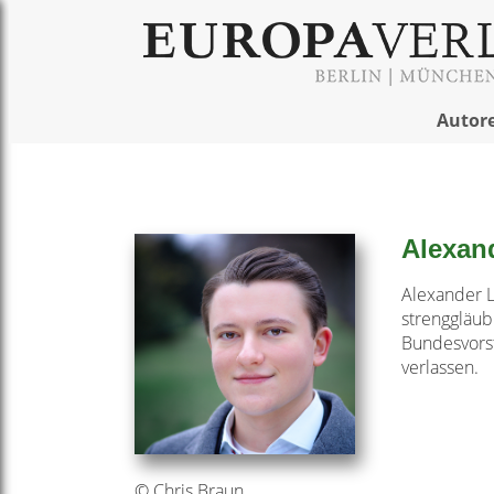
Autor
Alexan
Alexander L
strenggläub
Bundesvorst
verlassen.
© Chris Braun