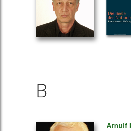
B
Arnulf 