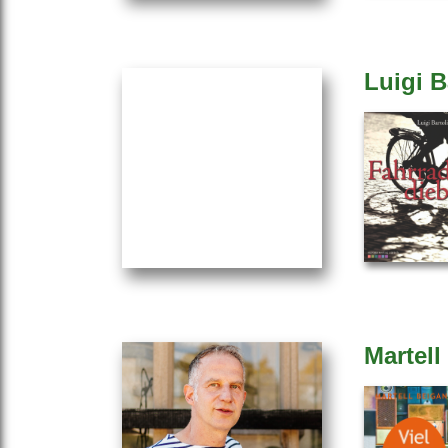
Luigi B
Martell