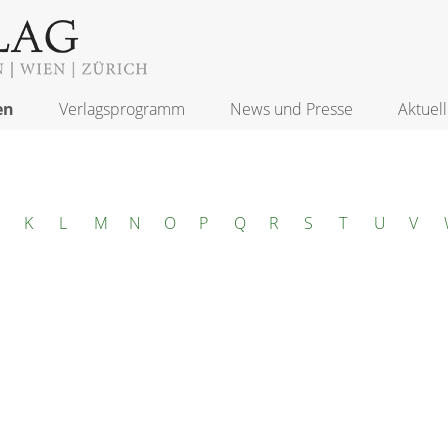
en
Verlagsprogramm
News und Presse
Aktuell
K
L
M
N
O
P
Q
R
S
T
U
V