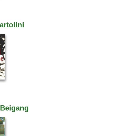
artolini
 Beigang