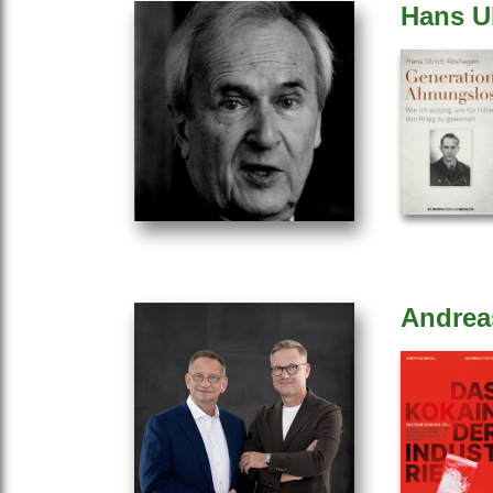
Hans U
Andrea