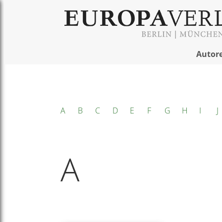
Autor
A
B
C
D
E
F
G
H
I
J
A