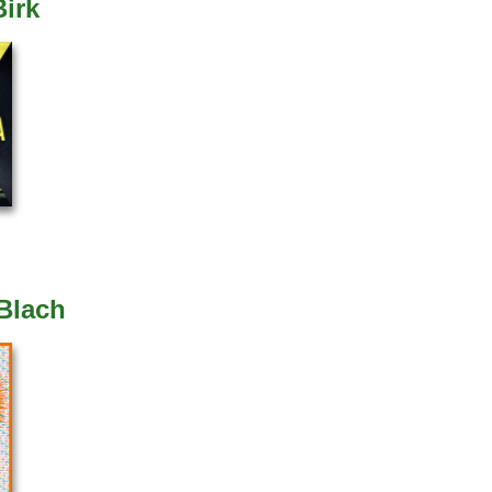
Birk
Blach