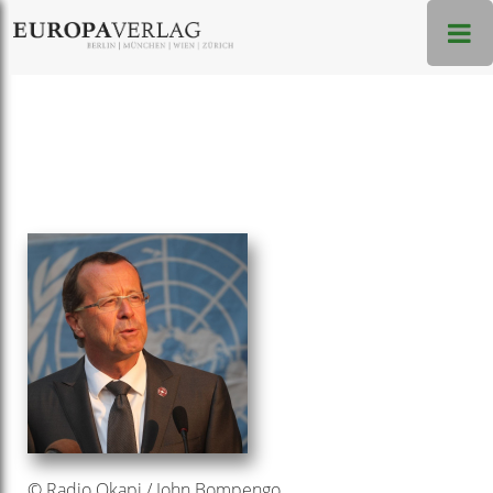
© Radio Okapi / John Bompengo