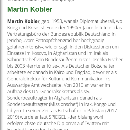
Martin Kobler
Martin Kobler
, geb. 1953, war als Diplomat überall, wo
Krieg und Krise ist: Ende der 1990er-Jahre leitete er das
Vertretungsbüro der Bundesrepublik Deutschland in
Jericho, »vom Fettnäpfchengrad her hochgradig
gefahrenintensiv«, wie er sagt. In den Diskussionen um
Einsätze im Kosovo, in Afghanistan und im Irak als
Kabinettschef von Bundesaußenminister Joschka Fischer
bis 2003 »lernte er Krise«. Als Deutscher Botschafter
arbeitete er danach in Kairo und Bagdad, bevor er als
Generaldirektor für Kultur und Kommunikation ins
Auswärtige Amt wechselte. Von 2010 an war er im
Auftrag des UN-Generalsekretärs als stv.
Sonderbeauftragter in Afghanistan, danach als
Sonderbeauftragter (Missionschef) in Irak, Kongo und
Libyen. In seiner Zeit als Botschafter in Pakistan (2017–
2019) wurde er laut SPIEGEL »der bislang wohl
erfolgreichste deutsche Diplomat auf Twitter« mit
Hunderttausenden Followern.