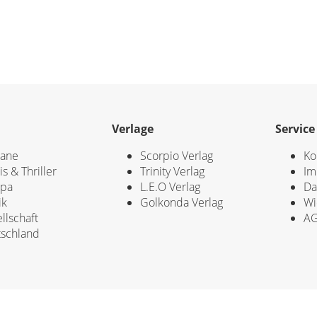
Verlage
Service
ane
Scorpio Verlag
Ko
is & Thriller
Trinity Verlag
Im
opa
L.E.O Verlag
Da
ik
Golkonda Verlag
Wi
llschaft
A
schland