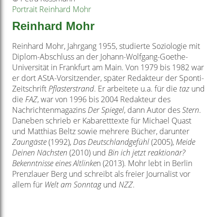
Portrait Reinhard Mohr
Reinhard Mohr
Reinhard Mohr, Jahrgang 1955, studierte Soziologie mit
Diplom-Abschluss an der Johann-Wolfgang-Goethe-
Universität in Frankfurt am Main. Von 1979 bis 1982 war
er dort AStA-Vorsitzender, später Redakteur der Sponti-
Zeitschrift
Pflasterstrand
. Er arbeitete u.a. für die
taz
und
die
FAZ
, war von 1996 bis 2004 Redakteur des
Nachrichtenmagazins
Der Spiegel
, dann Autor des
Stern
.
Daneben schrieb er Kabaretttexte für Michael Quast
und Matthias Beltz sowie mehrere Bücher, darunter
Zaungäste
(1992),
Das Deutschlandgefühl
(2005),
Meide
Deinen Nächsten
(2010) und
Bin ich jetzt reaktionär?
Bekenntnisse eines Altlinke
n (2013). Mohr lebt in Berlin
Prenzlauer Berg und schreibt als freier Journalist vor
allem für
Welt am Sonntag
und
NZZ
.