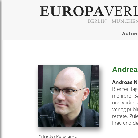
Autor
Andrea
Andreas N
Bremer Tage
mehrerer Sa
und wirkte 
Verlag publ
rettete. Zul
Frau und de
© Junko Katayama