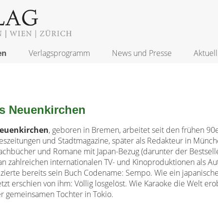
en
Verlagsprogramm
News und Presse
Aktuell
s Neuenkirchen
euenkirchen
,
geboren in Bremen, arbeitet seit den frühen 90ern
szeitungen und Stadtmagazine, später als Redakteur in München 
chbücher und Romane mit Japan-Bezug (darunter der Bestsell
an zahlreichen internationalen TV- und Kinoproduktionen als Au
izierte bereits sein Buch Codename: Sempo. Wie ein japanisc
etzt erschien von ihm: Völlig losgelöst. Wie Karaoke die Welt er
r gemeinsamen Tochter in Tokio.