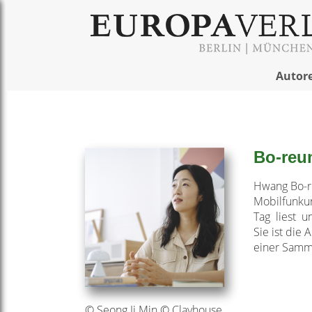
Autor
Bo-re
Hwang Bo-re
Mobilfunku
Tag liest u
Sie ist die 
einer Samml
© Seong Ji Min © Clayhouse