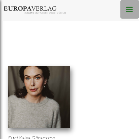
© (c) Kajsa Göransson