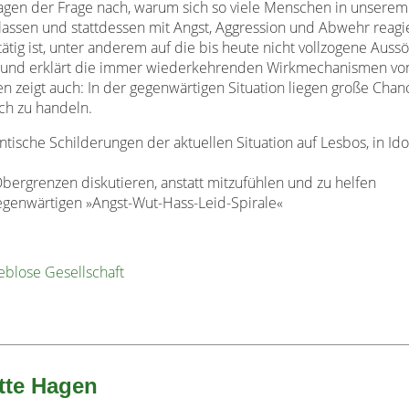
agen der Frage nach, warum sich so viele Menschen in unserem
lassen und stattdessen mit Angst, Aggression und Abwehr reagi
 tätig ist, unter anderem auf die bis heute nicht vollzogene Aus
it und erklärt die immer wiederkehrenden Wirkmechanismen vo
 zeigt auch: In der gegenwärtigen Situation liegen große Chan
ich zu handeln.
hentische Schilderungen der aktuellen Situation auf Lesbos, in I
ergrenzen diskutieren, anstatt mitzufühlen und zu helfen
egenwärtigen »Angst-Wut-Hass-Leid-Spirale«
eblose Gesellschaft
tte Hagen