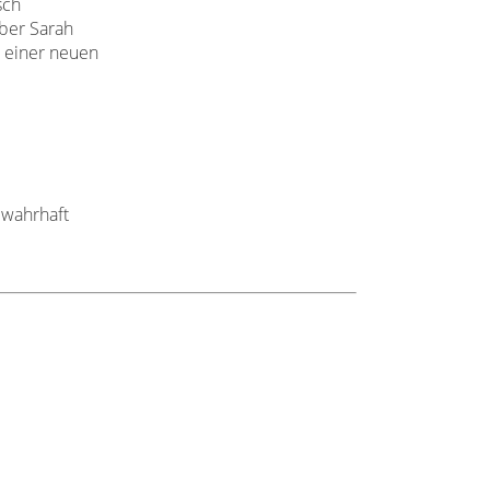
sch
eber Sarah
t einer neuen
 wahrhaft