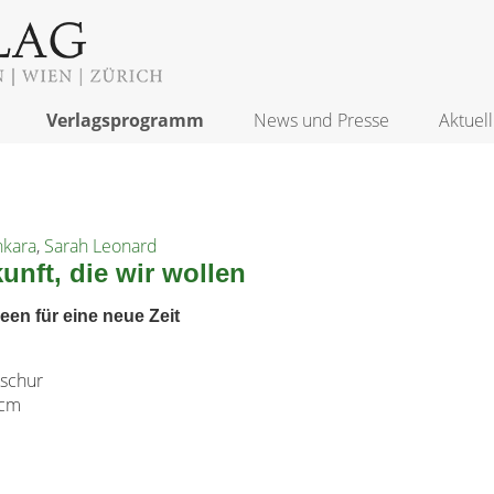
Verlagsprogramm
News und Presse
Aktuell
nkara
,
Sarah Leonard
unft, die wir wollen
een für eine neue Zeit
schur
 cm