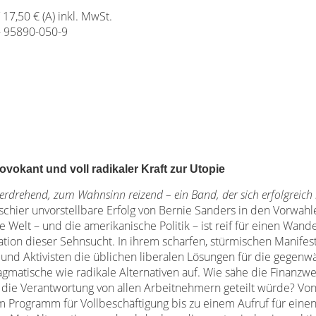
/ 17,50 € (A) inkl. MwSt.
- 95890-050-9
vokant und voll radikaler Kraft zur Utopie
verdrehend, zum Wahnsinn reizend – ein Band, der sich erfolgreich
schier unvorstellbare Erfolg von Bernie Sanders in den Vorwahl
 Welt – und die amerikanische Politik – ist reif für einen Wande
illation dieser Sehnsucht. In ihrem scharfen, stürmischen Manif
r und Aktivisten die üblichen liberalen Lösungen für die gegenw
atische wie radikale Alternativen auf. Wie sähe die Finanzwe
 die Verantwortung von allen Arbeitnehmern geteilt würde? Von
 Programm für Vollbeschäftigung bis zu einem Aufruf für eine