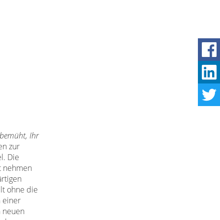
 bemüht, Ihr
en zur
l. Die
est nehmen
ärtigen
lt ohne die
 einer
n neuen