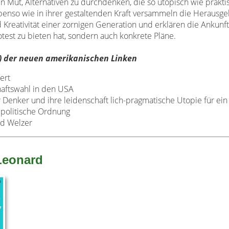
n Mut, Alternativen zu durchdenken, die so utopisch wie prakti
 ebenso wie in ihrer gestaltenden Kraft versammeln die Herausg
Kreativität einer zornigen Generation und erklären die Ankunf
otest zu bieten hat, sondern auch konkrete Pläne.
) der neuen amerikanischen Linken
ert
haftswahl in den USA
r Denker und ihre leidenschaft lich-pragmatische Utopie für ein
politische Ordnung
ld Welzer
Leonard