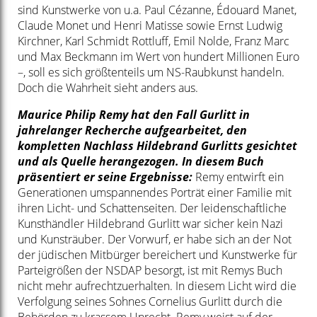
sind Kunstwerke von u.a. Paul Cézanne, Édouard Manet,
Claude Monet und Henri Matisse sowie Ernst Ludwig
Kirchner, Karl Schmidt Rottluff, Emil Nolde, Franz Marc
und Max Beckmann im Wert von hundert Millionen Euro
–, soll es sich größtenteils um NS-Raubkunst handeln.
Doch die Wahrheit sieht anders aus.
Maurice Philip Remy hat den Fall Gurlitt in
jahrelanger Recherche aufgearbeitet, den
kompletten Nachlass Hildebrand Gurlitts gesichtet
und als Quelle herangezogen. In diesem Buch
präsentiert er seine Ergebnisse:
Remy entwirft ein
Generationen umspannendes Porträt einer Familie mit
ihren Licht- und Schattenseiten. Der leidenschaftliche
Kunsthändler Hildebrand Gurlitt war sicher kein Nazi
und Kunsträuber. Der Vorwurf, er habe sich an der Not
der jüdischen Mitbürger bereichert und Kunstwerke für
Parteigrößen der NSDAP besorgt, ist mit Remys Buch
nicht mehr aufrechtzuerhalten. In diesem Licht wird die
Verfolgung seines Sohnes Cornelius Gurlitt durch die