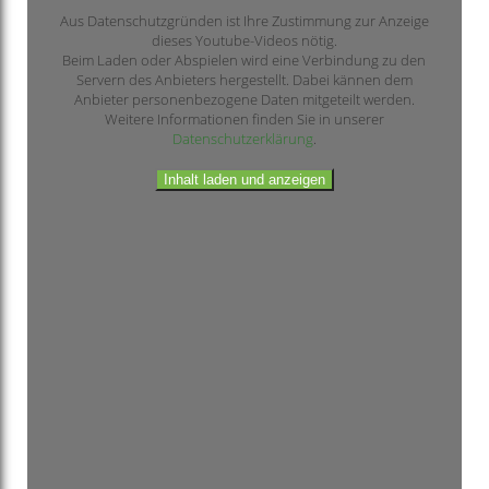
Aus Datenschutzgründen ist Ihre Zustimmung zur Anzeige
dieses Youtube-Videos nötig.
Beim Laden oder Abspielen wird eine Verbindung zu den
Servern des Anbieters hergestellt. Dabei kännen dem
Anbieter personenbezogene Daten mitgeteilt werden.
Weitere Informationen finden Sie in unserer
Datenschutzerklärung
.
Inhalt laden und anzeigen