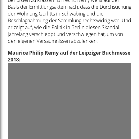
Behörden zu krassem Unrecht. Remy weist auf der
Basis der Ermittlungsakten nach, dass die Durchsuchung
der Wohnung Gurlitts in Schwabing und die
Beschlagnahmung der Sammlung rechtswidrig war. Und
er zeigt auf, wie die Politik in Berlin diesen Skandal
jahrelang verschleppt und verschwiegen hat, um von
den eigenen Versäumnissen abzulenken.
Maurice Philip Remy auf der Leipziger Buchmesse
2018: