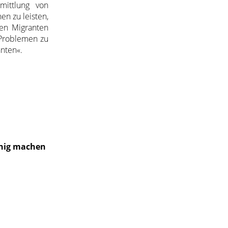
mittlung von
en zu leisten,
hen Migranten
 Problemen zu
nten«.
ähig machen