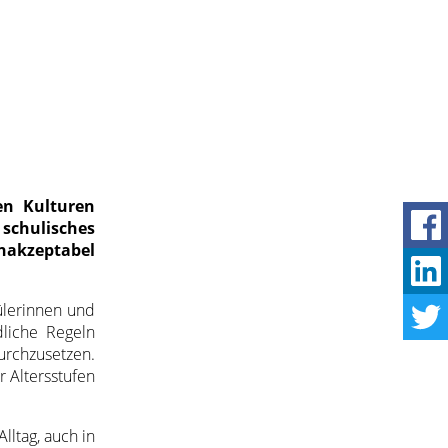
en Kulturen
schulisches
inakzeptabel
ülerinnen und
dliche Regeln
urchzusetzen.
r Altersstufen
lltag, auch in