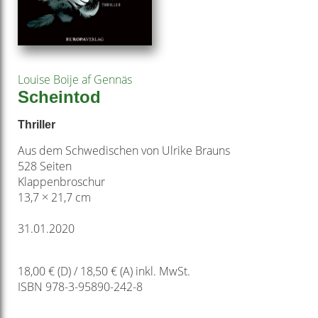
Louise Boije af Gennäs
Scheintod
Thriller
Aus dem Schwedischen von Ulrike Brauns
528 Seiten
Klappenbroschur
13,7 × 21,7 cm
31.01.2020
18,00 € (D) / 18,50 € (A) inkl. MwSt.
ISBN 978-3-95890-242-8