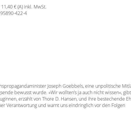
/ 11,40 € (A) inkl. MwSt.
-95890-422-4
hspropagandaminister Joseph Goebbels, eine unpolitische Mitlä
nde bewusst wurde. »Wir wollten’s ja auch nicht wissen«, gibt 
uginnen, erzählt von Thore D. Hansen, und ihre bestechende Eh
cher Verantwortung und warnt uns eindringlich vor den Folgen