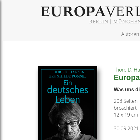
Autoren
Thore D. H
Europa
Was uns di
208 Seiten
broschiert
12 x 19 cm
30.09.2021