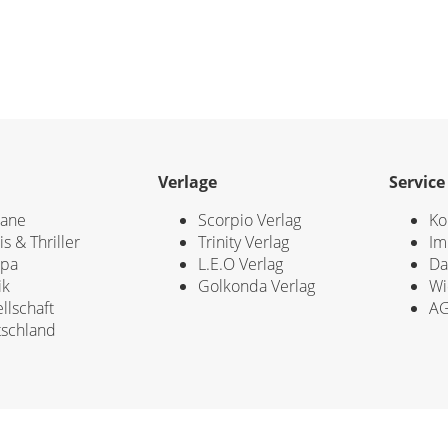
Verlage
Service
ane
Scorpio Verlag
Ko
is & Thriller
Trinity Verlag
Im
opa
L.E.O Verlag
Da
ik
Golkonda Verlag
Wi
llschaft
A
schland