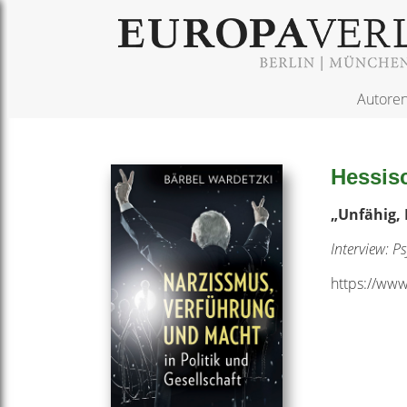
Autore
Hessis
„Unfähig, 
Interview: P
https://www