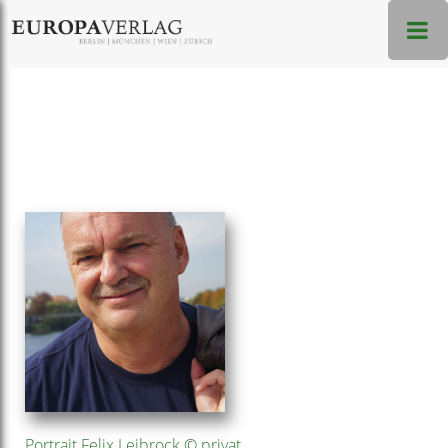
Portrait Felix Leibrock © privat