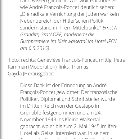
Nichtwissen gilt nicht: Wer wollte, konnte es
wie André Francois-Poncet deutlich sehen:
„Die radikale Vernichtung der Juden war kein
Nebenbereich der Hitler’schen Politik,
sondern stand in ihrem Mittelpunkt."
Ernst A.
Grandits,
3sat/ ORF,
moderierte die
Buchpremiere im Kleinwalsertal im Hotel IFEN
am 6.5.2015)
Foto: rechts: Geneviève François-Poncet, mittig: Petra
Kamman (Moderation), links: Thomas
Gayda (Herausgeber)
Diese Bank ist der Erinnerung an Andrè
François-Poncet gewidmet. Der französische
Politiker, Diplomat und Schriftsteller wurde
im Dritten Reich von der Gestapo in
Grenoble festgenommen und am 24.
November 1943 ins Kleine Walsertal
gebracht, wo er bis zum 2. Mai 1945 im Ifen-
Hotel als Geisel interniert war. In seinem