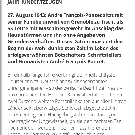
JAHRHUNDERTZEUGEN
27. August 1943: André François-Poncet sitzt mit
seiner Familie unweit von Grenoble zu Tisch, als
SS-Leute mit Maschinengewehr im Anschlag das
Haus stürmen und ihn ohne Angabe von
Gründen verhaften. Dieses Datum markiert den
Beginn der wohl dunkelsten Zeit im Leben des
erfolgsverwöhnten Botschafters, Schriftstellers
und Humanisten André François-Poncet.
Eineinhalb lange Jahre verbringt der »hellsichtigste
Beurteiler Nazi-Deutschlands« als sogenannter
Ehrengefangener – so der zynische Begriff der Nazis –
im mondänen Ifen Hotel im Kleinwalsertal. Dort teilen
zwei Dutzend weitere Persönlichkeiten aus aller Herren
Länder sein aberwitziges Schicksal: abgeschottet in
einem entlegenen Hochgebirgstal und in ständiger
unerträglicher Ungewissheit, ob sie den nächsten Tag
noch erleben werden. In seinem faszinierenden
Tagebuch
Carnets d
’
un Captif
(Tagebuch eines