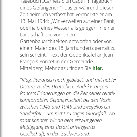
Tagebuch „Carnets d’un Captif" ("Tagebuch
eines Gefangenen"), das er während dieser
Zeit heimlich verfasst hat, vermerkte er am
13. Mai 1944: „Wir verweilen auf einer Bank,
oberhalb eines Wasserfalls gelegen, in einer
Landschaft, die von einem
Gartenbauarchitekten entworfen oder von
einem Maler des 18. Jahrhunderts gemalt zu
sein scheint." Text der Gedenktafel an Jean
François-Poncet in der Gemeinde
Mittelberg. Mehr dazu finden Sie
hier
.
"Klug, literarisch hoch gebildet, und mit nobler
Distanz zu den Deutschen: André François-
Poncets Erinnerungen an die Zeit seiner relativ
komfortablen Gefangenschaft bei den Nazis
zwischen 1943 und 1945 sind zweifellos ein
Sonderfall - um nicht zu sagen Glücksfall. Wo
sonst könnten wir an dem erzwungenen
Müßiggang einer derart privilegierten
Gesellschaft, in der Sachverstand,