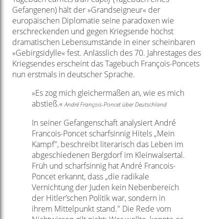
Gefangenen) hält der »Grandseigneur« der
europäischen Diplomatie seine paradoxen wie
erschreckenden und gegen Kriegsende höchst
dramatischen Lebensumstände in einer scheinbaren
»Gebirgsidylle« fest. Anlässlich des 70. Jahrestages des
Kriegsendes erscheint das Tagebuch François-Poncets
nun erstmals in deutscher Sprache.
»Es zog mich gleichermaßen an, wie es mich
abstieß.«
André François-Poncet über Deutschland
In seiner Gefangenschaft analysiert André
Francois-Poncet scharfsinnig Hitels „Mein
Kampf", beschreibt literarisch das Leben im
abgeschiedenen Bergdorf im Kleinwalsertal.
Früh und scharfsinnig hat André Francois-
Poncet erkannt, dass „die radikale
Vernichtung der Juden kein Nebenbereich
der Hitler’schen Politik war, sondern in
ihrem Mittelpunkt stand." Die Rede vom