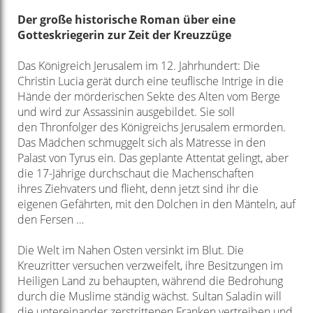
Der große historische Roman über
eine
Gotteskriegerin zur Zeit der Kreuzzüge
Das Königreich Jerusalem im 12. Jahrhundert: Die
Christin Lucia gerät
durch eine teuflische Intrige in die
Hände der mörderischen Sekte
des Alten vom Berge
und wird zur Assassinin ausgebildet. Sie soll
den
Thronfolger des Königreichs Jerusalem ermorden.
Das Mädchen
schmuggelt sich als Mätresse in den
Palast von Tyrus ein. Das geplante Attentat
gelingt, aber
die 17-Jährige durchschaut die Machenschaften
ihres
Ziehvaters und flieht, denn jetzt sind ihr die
eigenen Gefährten, mit
den Dolchen in den Mänteln, auf
den Fersen …
Die Welt im Nahen Osten versinkt im Blut. Die
Kreuzritter versuchen verzweifelt,
ihre Besitzungen im
Heiligen Land zu behaupten, während die Bedrohung
durch
die Muslime ständig wächst. Sultan Saladin will
die untereinander zerstrittenen
Franken vertreiben und