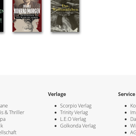
Verlage
Service
ane
Scorpio Verlag
Ko
is & Thriller
Trinity Verlag
Im
opa
L.E.O Verlag
Da
ik
Golkonda Verlag
Wi
llschaft
A