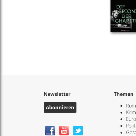
Newsletter
Themen
Rom
Abonnieren
Krim
Eur
Polit
Gese